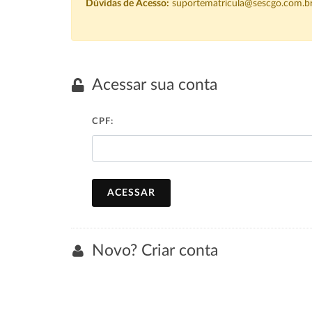
Dúvidas de Acesso:
suportematricula@sescgo.com.b
Acessar sua conta
CPF:
ACESSAR
Novo? Criar conta