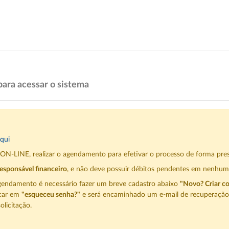
para acessar o sistema
qui
a ON-LINE, realizar o agendamento para efetivar o processo de forma pre
esponsável financeiro
, e não deve possuir débitos pendentes em nenhum
o agendamento é necessário fazer um breve cadastro abaixo
"Novo? Criar c
icar em
"esqueceu senha?"
e será encaminhado um e-mail de recuperação 
olicitação.