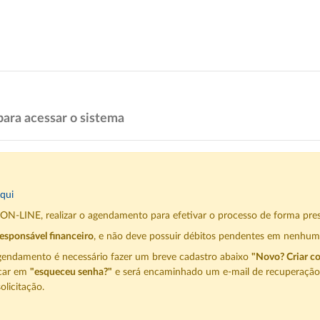
para acessar o sistema
qui
a ON-LINE, realizar o agendamento para efetivar o processo de forma pre
esponsável financeiro
, e não deve possuir débitos pendentes em nenhum
o agendamento é necessário fazer um breve cadastro abaixo
"Novo? Criar c
icar em
"esqueceu senha?"
e será encaminhado um e-mail de recuperação 
olicitação.