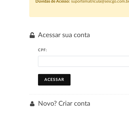
Dúvidas de Acesso:
suportematricula@sescgo.com.b
Acessar sua conta
CPF:
ACESSAR
Novo? Criar conta